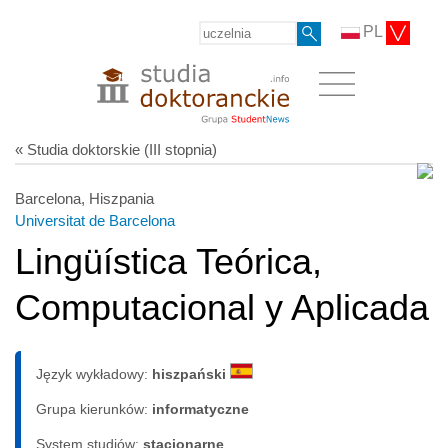
PL
« Studia doktorskie (III stopnia)
Barcelona, Hiszpania
Universitat de Barcelona
Lingüística Teórica,
Computacional y Aplicada
Język wykładowy:
hiszpański
Grupa kierunków:
informatyczne
System studiów:
sta­cjo­nar­ne