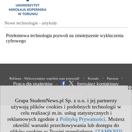
Nowe technologie - artykuły
Przełomowa technologia pozwoli na zmniejszenie wykluczenia
cyfrowego
•
•
•
Reklama - Wykorzystajmy wspólnie nasz potencjał!
Kontakt
Patronat
Praca dla studentów
formularz kontaktowy
•
Polityka Prywatności
Grupa StudentNews.pl Sp. z o.o. i jej partnerzy
używają plików cookies i podobnych technologii w
celu realizacji m.in. usług statystycznych i
reklamowych zgodnie z
Polityką Prywatności
. Możesz
określić warunki przechowywania lub dostępu do
plików cookies w Twojej przeglądarce.
[ZAMKNIJ]