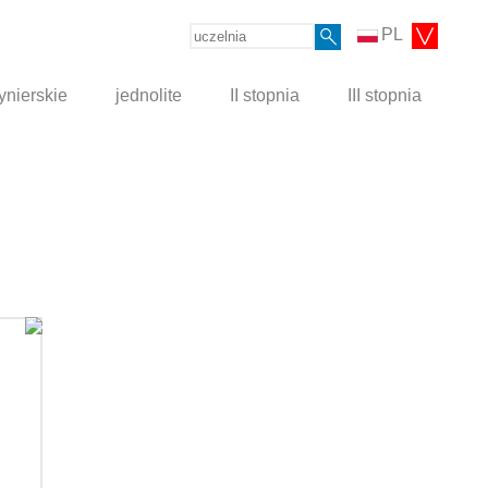
PL
ynierskie
jednolite
II stopnia
III stopnia