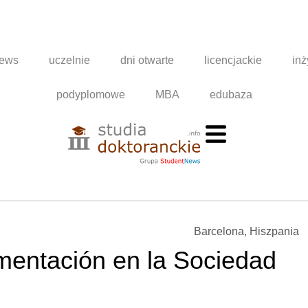
news
uczelnie
dni otwarte
licencjackie
inż
podyplomowe
MBA
edubaza
Barcelona, Hiszpania
mentación en la Sociedad