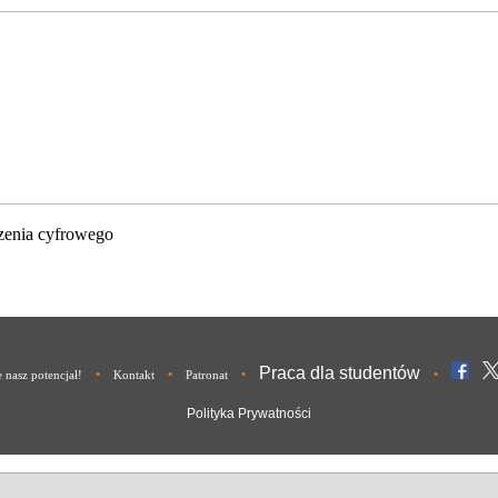
zenia cyfrowego
Praca dla studentów
•
•
•
•
nasz potencjał!
Kontakt
Patronat
Polityka Prywatności