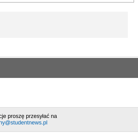
cje proszę przesyłać na
ny@studentnews.pl