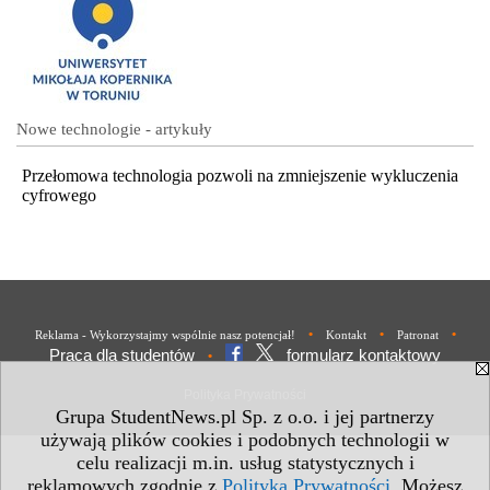
Nowe technologie - artykuły
Przełomowa technologia pozwoli na zmniejszenie wykluczenia
cyfrowego
•
•
•
Reklama - Wykorzystajmy wspólnie nasz potencjał!
Kontakt
Patronat
Praca dla studentów
formularz kontaktowy
•
Polityka Prywatności
Grupa StudentNews.pl Sp. z o.o. i jej partnerzy
używają plików cookies i podobnych technologii w
celu realizacji m.in. usług statystycznych i
reklamowych zgodnie z
Polityką Prywatności
. Możesz