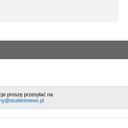
cje proszę przesyłać na
ny@studentnews.pl