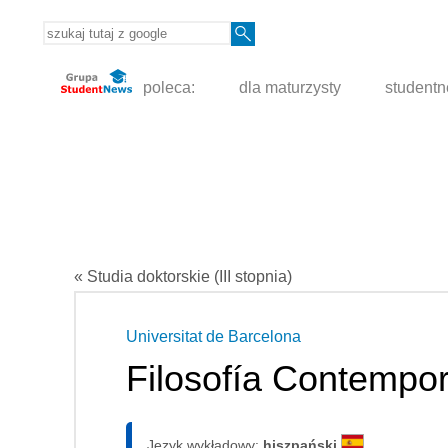
poleca:
dla maturzysty
student
« Studia doktorskie (III stopnia)
Universitat de Barcelona
Filosofía Contempor
Język wykładowy:
hiszpański