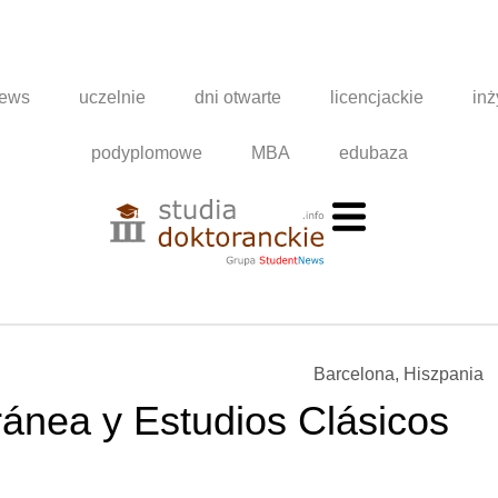
news
uczelnie
dni otwarte
licencjackie
inż
podyplomowe
MBA
edubaza
Barcelona, Hiszpania
ánea y Estudios Clásicos