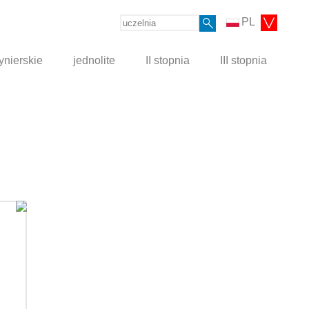
PL
ynierskie
jednolite
II stopnia
III stopnia