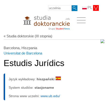
PL
« Studia doktorskie (III stopnia)
Barcelona, Hiszpania
Universitat de Barcelona
Estudis Jurídics
Język wykładowy:
hiszpański
System studiów:
sta­cjo­nar­ne
Strona www uczelni:
www.ub.edu/