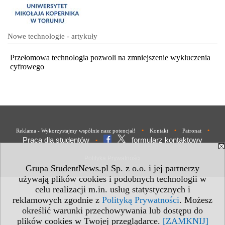
Nowe technologie - artykuły
Przełomowa technologia pozwoli na zmniejszenie wykluczenia
cyfrowego
•
•
•
Reklama - Wykorzystajmy wspólnie nasz potencjał!
Kontakt
Patronat
Praca dla studentów
formularz kontaktowy
•
Polityka Prywatności
Grupa StudentNews.pl Sp. z o.o. i jej partnerzy
używają plików cookies i podobnych technologii w
celu realizacji m.in. usług statystycznych i
reklamowych zgodnie z
Polityką Prywatności
. Możesz
określić warunki przechowywania lub dostępu do
plików cookies w Twojej przeglądarce.
[ZAMKNIJ]