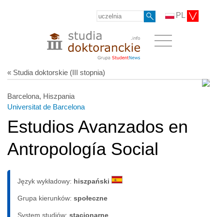
PL
« Studia doktorskie (III stopnia)
Barcelona, Hiszpania
Universitat de Barcelona
Estudios Avanzados en
Antropología Social
Język wykładowy:
hiszpański
Grupa kierunków:
społeczne
System studiów:
sta­cjo­nar­ne