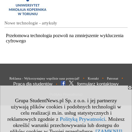
Nowe technologie - artykuły
Przełomowa technologia pozwoli na zmniejszenie wykluczenia
cyfrowego
•
•
•
Reklama - Wykorzystajmy wspólnie nasz potencjał!
Kontakt
Patronat
Praca dla studentów
formularz kontaktowy
•
Polityka Prywatności
Grupa StudentNews.pl Sp. z o.o. i jej partnerzy
używają plików cookies i podobnych technologii w
celu realizacji m.in. usług statystycznych i
reklamowych zgodnie z
Polityką Prywatności
. Możesz
określić warunki przechowywania lub dostępu do
plików cookies w Twojej przeglądarce.
[ZAMKNIJ]