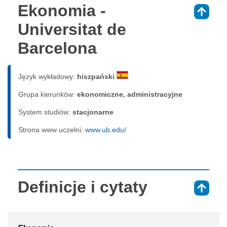
Ekonomia -
⇑
Universitat de
Barcelona
Język wykładowy:
hiszpański
Grupa kierunków:
ekonomiczne, administracyjne
System studiów:
sta­cjo­nar­ne
Strona www uczelni:
www.ub.edu/
Definicje i cytaty
⇑