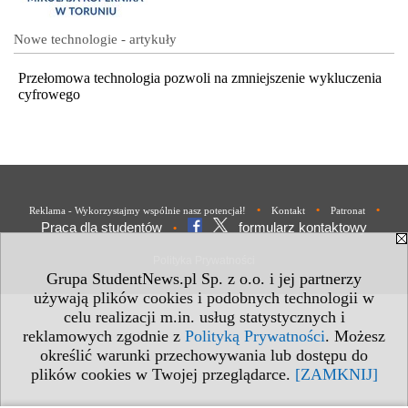
Nowe technologie - artykuły
Przełomowa technologia pozwoli na zmniejszenie wykluczenia
cyfrowego
•
•
•
Reklama - Wykorzystajmy wspólnie nasz potencjał!
Kontakt
Patronat
Praca dla studentów
formularz kontaktowy
•
Polityka Prywatności
Grupa StudentNews.pl Sp. z o.o. i jej partnerzy
używają plików cookies i podobnych technologii w
celu realizacji m.in. usług statystycznych i
reklamowych zgodnie z
Polityką Prywatności
. Możesz
określić warunki przechowywania lub dostępu do
plików cookies w Twojej przeglądarce.
[ZAMKNIJ]