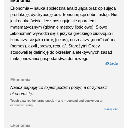
Ekonomia
Ekonomia – nauka społeczna analizująca oraz opisująca
produkcję, dystrybucję oraz konsumpcję dóbr i uslug. Nie
jest nauką ścisłą, lecz posługuje się aparatem
matematycznym (głównie metody ilościowe). Słowo
„ekonomia” wywodzi się z języka greckiego οικονομία i
tłumaczy się jako οἰκος (oikos), co znaczy „dom” i νόμος
(nomos), czyli „prawo, reguła”. Starożytni Grecy
stosowali tę definicję do określania efektywnych zasad
funkcjonowania gospodarstwa domowego.
Wikipedia
Ekonomia
Naucz papugę co to jest podaż i popyt, a otrzymasz
ekonomistę.
Teach a parrot the terms supply – and – demand and you've got an
economist. (ang.)
Wikiquote
Ekonomia