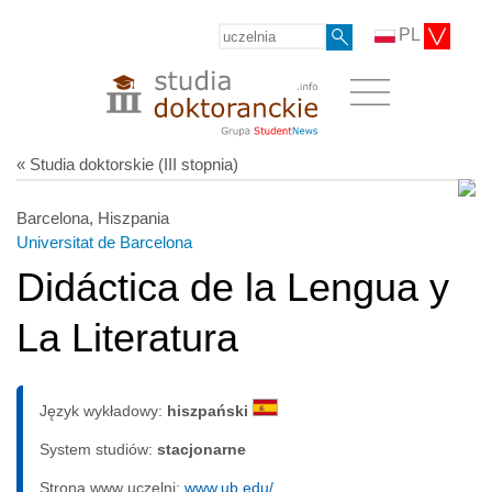
PL
« Studia doktorskie (III stopnia)
Barcelona, Hiszpania
Universitat de Barcelona
Didáctica de la Lengua y
La Literatura
Język wykładowy:
hiszpański
System studiów:
sta­cjo­nar­ne
Strona www uczelni:
www.ub.edu/