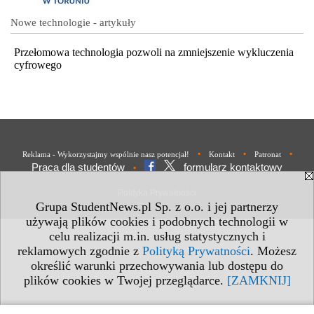
Nowe technologie - artykuły
Przełomowa technologia pozwoli na zmniejszenie wykluczenia
cyfrowego
•
•
•
Reklama - Wykorzystajmy wspólnie nasz potencjał!
Kontakt
Patronat
Praca dla studentów
formularz kontaktowy
•
Polityka Prywatności
Grupa StudentNews.pl Sp. z o.o. i jej partnerzy
używają plików cookies i podobnych technologii w
celu realizacji m.in. usług statystycznych i
reklamowych zgodnie z
Polityką Prywatności
. Możesz
określić warunki przechowywania lub dostępu do
plików cookies w Twojej przeglądarce.
[ZAMKNIJ]