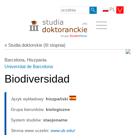
PL
« Studia doktorskie (III stopnia)
Barcelona, Hiszpania
Universitat de Barcelona
Biodiversidad
Język wykładowy:
hiszpański
Grupa kierunków:
biologiczne
System studiów:
sta­cjo­nar­ne
Strona www uczelni:
www.ub.edu/