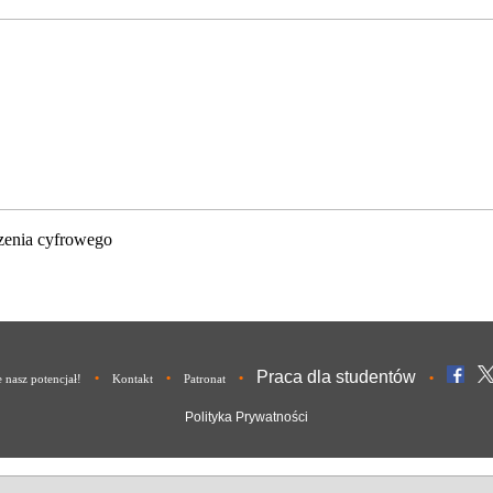
zenia cyfrowego
Praca dla studentów
•
•
•
•
nasz potencjał!
Kontakt
Patronat
Polityka Prywatności