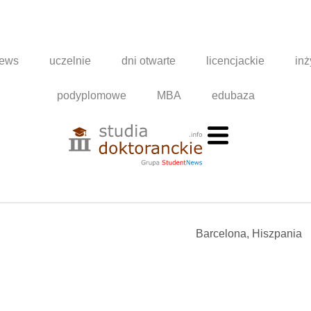
news
uczelnie
dni otwarte
licencjackie
inż
podyplomowe
MBA
edubaza
Barcelona, Hiszpania