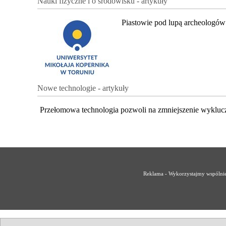
Nauki fizyczne i o środowisku - artykuły
Piastowie pod lupą archeologów
Nowe technologie - artykuły
Przełomowa technologia pozwoli na zmniejszenie wykluc
Reklama - Wykorzystajmy wspólnie 