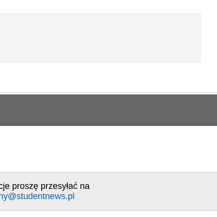
cje proszę przesyłać na
ny@studentnews.pl