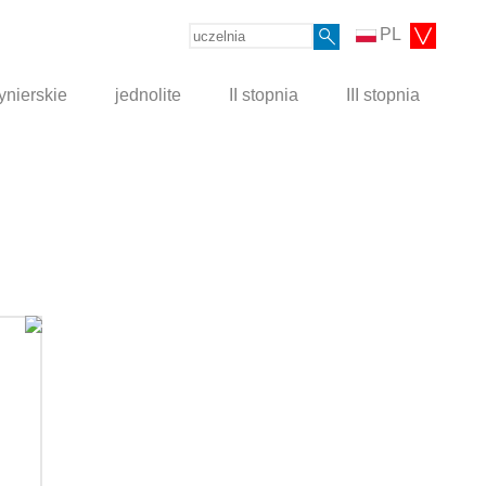
PL
ynierskie
jednolite
II stopnia
III stopnia