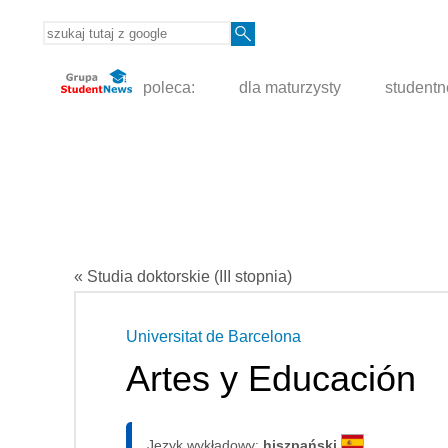
poleca:
dla maturzysty
student
« Studia doktorskie (III stopnia)
Universitat de Barcelona
Artes y Educación
Język wykładowy:
hiszpański