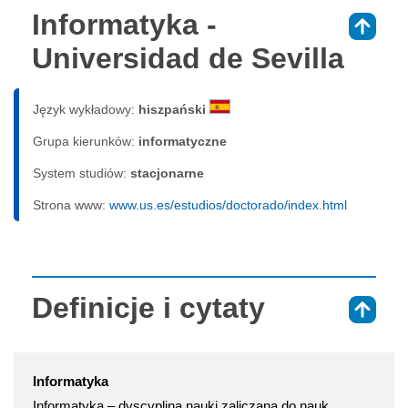
Informatyka -
⇑
Universidad de Sevilla
Język wykładowy:
hiszpański
Grupa kierunków:
informatyczne
System studiów:
sta­cjo­nar­ne
Strona www:
www.us.es/estudios/doctorado/index.html
Definicje i cytaty
⇑
Informatyka
Informatyka – dyscyplina nauki zaliczana do nauk