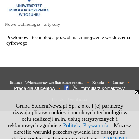
Nowe technologie - artykuły
Przełomowa technologia pozwoli na zmniejszenie wykluczenia
cyfrowego
•
•
•
Reklama - Wykorzystajmy wspólnie nasz potencjał!
Kontakt
Patronat
Praca dla studentów
formularz kontaktowy
•
Polityka Prywatności
Grupa StudentNews.pl Sp. z o.o. i jej partnerzy
używają plików cookies i podobnych technologii w
celu realizacji m.in. usług statystycznych i
reklamowych zgodnie z
Polityką Prywatności
. Możesz
określić warunki przechowywania lub dostępu do
plików cookies w Twojej przeglądarce.
[ZAMKNIJ]