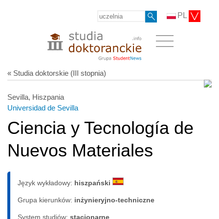
PL
« Studia doktorskie (III stopnia)
Sevilla, Hiszpania
Universidad de Sevilla
Ciencia y Tecnología de
Nuevos Materiales
Język wykładowy:
hiszpański
Grupa kierunków:
inżynieryjno-techniczne
System studiów:
sta­cjo­nar­ne