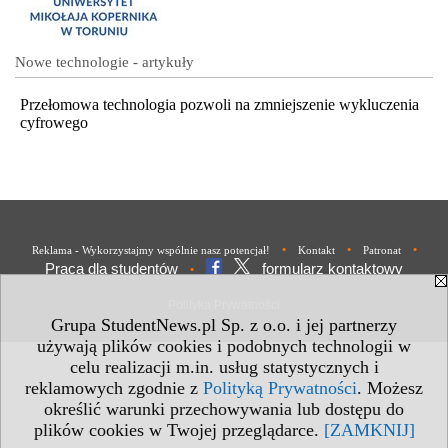
Nowe technologie - artykuły
Przełomowa technologia pozwoli na zmniejszenie wykluczenia
cyfrowego
•
•
•
Reklama - Wykorzystajmy wspólnie nasz potencjał!
Kontakt
Patronat
Praca dla studentów
formularz kontaktowy
•
Polityka Prywatności
Grupa StudentNews.pl Sp. z o.o. i jej partnerzy
używają plików cookies i podobnych technologii w
celu realizacji m.in. usług statystycznych i
reklamowych zgodnie z
Polityką Prywatności
. Możesz
określić warunki przechowywania lub dostępu do
plików cookies w Twojej przeglądarce.
[ZAMKNIJ]