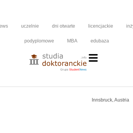
news
uczelnie
dni otwarte
licencjackie
inż
podyplomowe
MBA
edubaza
Innsbruck, Austria