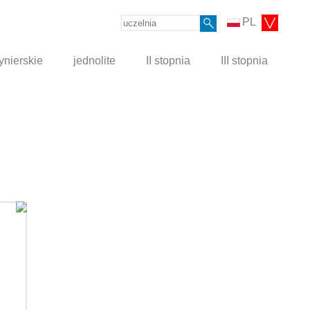
PL
ynierskie
jednolite
II stopnia
III stopnia