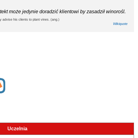
ekt może jedynie doradzić klientowi by zasadził winorośl.
 advise his clients to plant vines. (ang.)
Wikiquote
Uczelnia