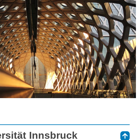
ersität Innsbruck
⇑