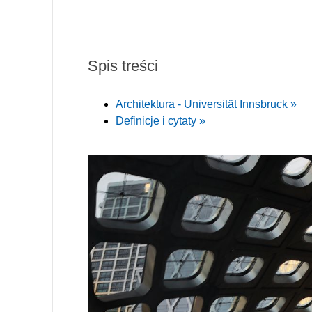
Spis treści
Architektura - Universität Innsbruck »
Definicje i cytaty »