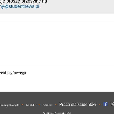
cje proszę przesyłać na
ny@studentnews.pl
zenia cyfrowego
Praca dla studentów
•
•
•
•
nasz potencjał!
Kontakt
Patronat
Polityka Prywatności