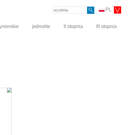
PL
ynierskie
jednolite
II stopnia
III stopnia