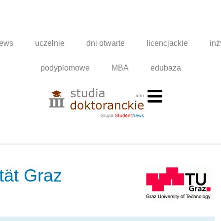
news
uczelnie
dni otwarte
licencjackie
inż
podyplomowe
MBA
edubaza
tät Graz