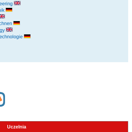
eering
nik
echnen
ogy
technologie
Uczelnia