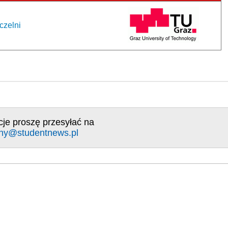
czelni
cje proszę przesyłać na
ny@studentnews.pl