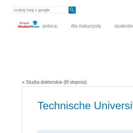
poleca:
dla maturzysty
student
« Studia doktorskie (III stopnia)
Technische Universi