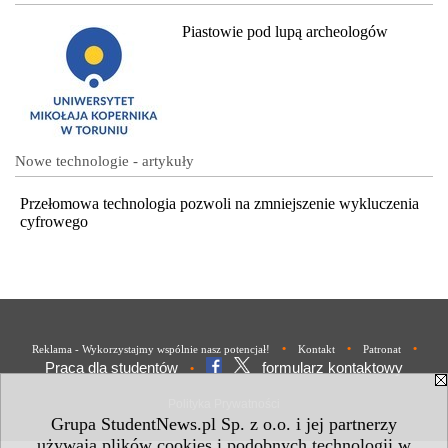
Piastowie pod lupą archeologów
Nowe technologie - artykuły
Przełomowa technologia pozwoli na zmniejszenie wykluczenia
cyfrowego
•
•
•
Reklama - Wykorzystajmy wspólnie nasz potencjał!
Kontakt
Patronat
Praca dla studentów
formularz kontaktowy
•
Polityka Prywatności
Grupa StudentNews.pl Sp. z o.o. i jej partnerzy
używają plików cookies i podobnych technologii w