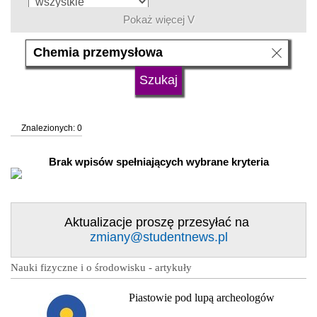
Pokaż więcej V
język
typ uczelni
Znalezionych: 0
status uczelni
Brak wpisów spełniających wybrane kryteria
Aktualizacje proszę przesyłać na
zmiany@studentnews.pl
Nauki fizyczne i o środowisku - artykuły
Piastowie pod lupą archeologów