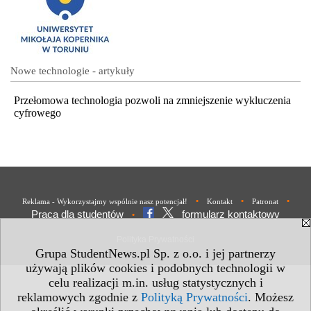
Nowe technologie - artykuły
Przełomowa technologia pozwoli na zmniejszenie wykluczenia
cyfrowego
•
•
•
Reklama - Wykorzystajmy wspólnie nasz potencjał!
Kontakt
Patronat
Praca dla studentów
formularz kontaktowy
•
Polityka Prywatności
Grupa StudentNews.pl Sp. z o.o. i jej partnerzy
używają plików cookies i podobnych technologii w
celu realizacji m.in. usług statystycznych i
reklamowych zgodnie z
Polityką Prywatności
. Możesz