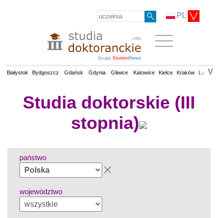
PL
V
Białystok
Bydgoszcz
Gdańsk
Gdynia
Gliwice
Katowice
Kielce
Kraków
Lublin
Studia doktorskie (III
stopnia)
państwo
województwo