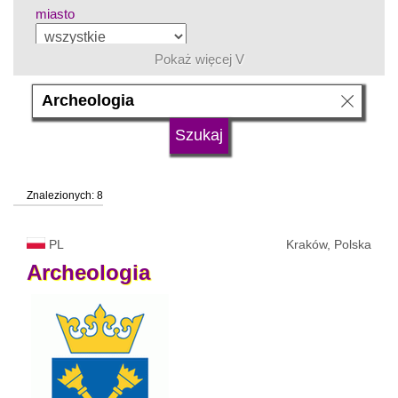
miasto
Pokaż więcej V
grupa kierunków
język
Znalezionych: 8
typ uczelni
PL
Kraków, Polska
status uczelni
Archeologia