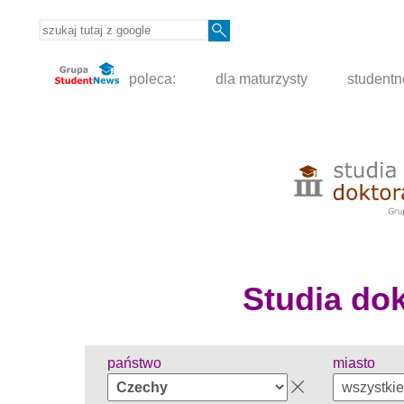
poleca:
dla maturzysty
student
Studia dokt
państwo
miasto