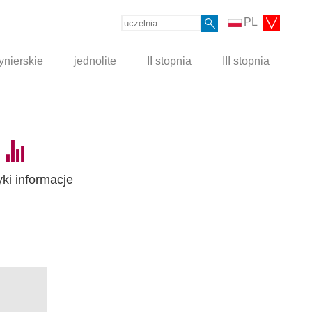
PL
ynierskie
jednolite
II stopnia
III stopnia
yki informacje