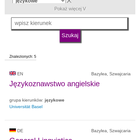
Pokaż więcej V
język
typ uczelni
Znalezionych: 5
status uczelni
EN
Bazylea, Szwajcaria
Językoznawstwo angielskie
grupa kierunków:
językowe
Universität Basel
DE
Bazylea, Szwajcaria