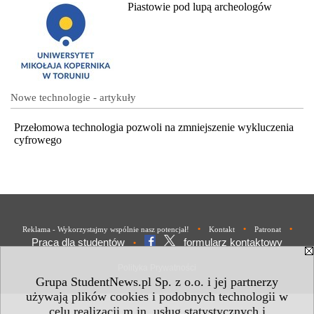
Piastowie pod lupą archeologów
Nowe technologie - artykuły
Przełomowa technologia pozwoli na zmniejszenie wykluczenia
cyfrowego
•
•
•
Reklama - Wykorzystajmy wspólnie nasz potencjał!
Kontakt
Patronat
Praca dla studentów
formularz kontaktowy
•
Polityka Prywatności
Grupa StudentNews.pl Sp. z o.o. i jej partnerzy
używają plików cookies i podobnych technologii w
celu realizacji m.in. usług statystycznych i