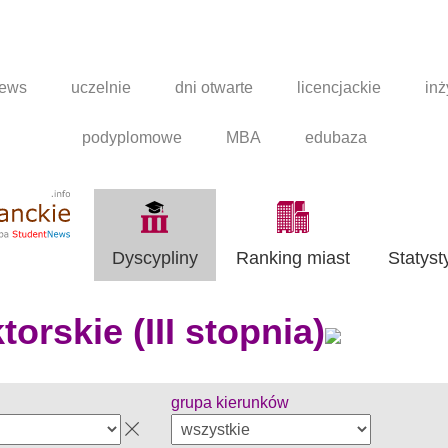
news
uczelnie
dni otwarte
licencjackie
inż
podyplomowe
MBA
edubaza
Dyscypliny
Ranking miast
Statyst
orskie (III stopnia)
grupa kierunków