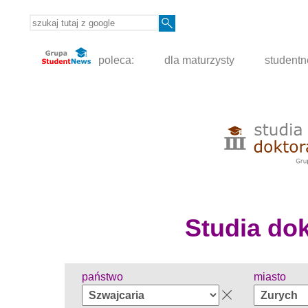
poleca:
dla maturzysty
student
Studia dokt
państwo
miasto