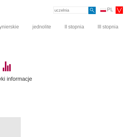
PL
ynierskie
jednolite
II stopnia
III stopnia
yki informacje