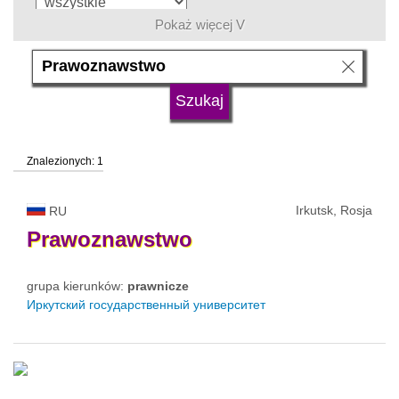
Pokaż więcej V
język
typ uczelni
Znalezionych: 1
status uczelni
Irkutsk, Rosja
RU
Prawoznawstwo
grupa kierunków:
prawnicze
Иркутский государственный университет