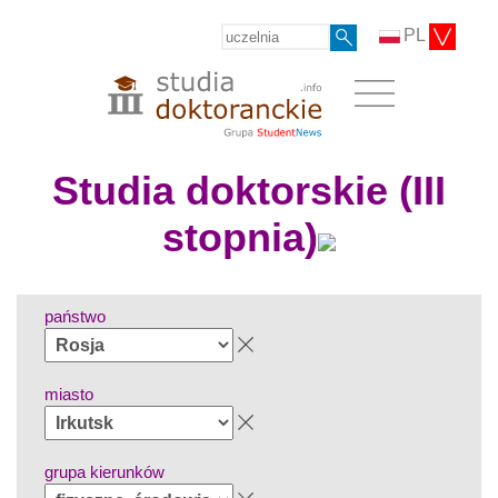
PL
Studia doktorskie (III
stopnia)
państwo
miasto
grupa kierunków