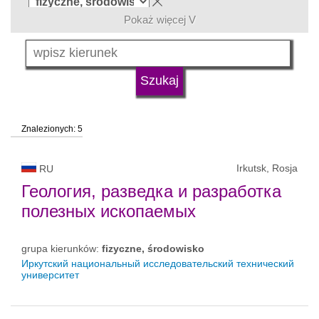
Pokaż więcej V
język
typ uczelni
Znalezionych: 5
status uczelni
Irkutsk, Rosja
RU
Геология, разведка и разработка
полезных ископаемых
grupa kierunków:
fizyczne, środowisko
Иркутский национальный исследовательский технический
университет