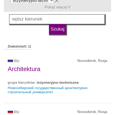
Pokaż więcej V
język
typ uczelni
Znalezionych: 11
status uczelni
Novosibirsk, Rosja
RU
Architektura
grupa kierunków:
inżynieryjno-techniczne
Новосибирский государственный архитектурно-
строительный университет
Novosibirsk, Rosja
RU