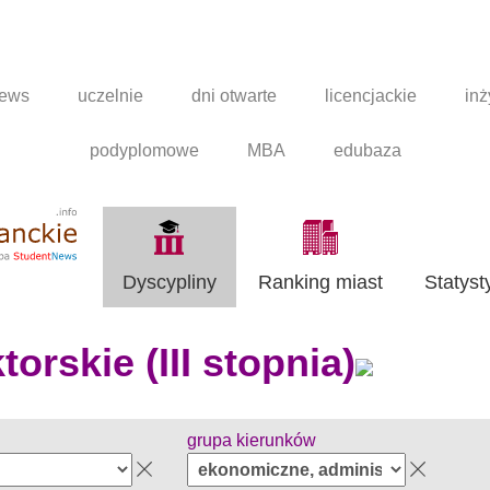
news
uczelnie
dni otwarte
licencjackie
inż
podyplomowe
MBA
edubaza
Dyscypliny
Ranking miast
Statyst
orskie (III stopnia)
grupa kierunków