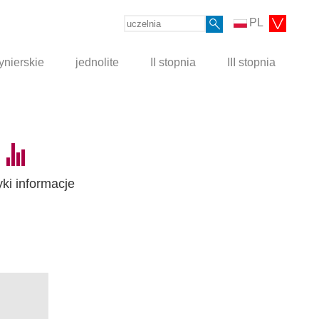
PL
ynierskie
jednolite
II stopnia
III stopnia
yki informacje