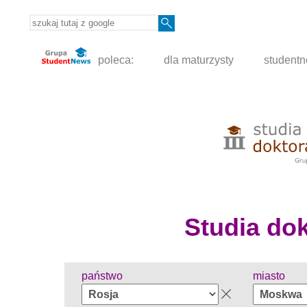
poleca:
dla maturzysty
student
Studia dokt
państwo
miasto