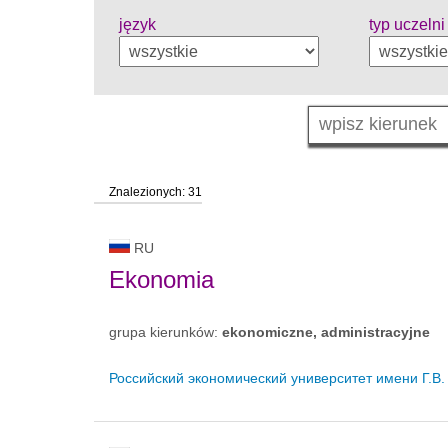
język
typ uczelni
Znalezionych: 31
RU
Ekonomia
grupa kierunków:
ekonomiczne, administracyjne
Российский экономический университет имени Г.В