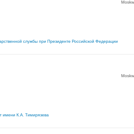
Moskw
дарственной службы при Президенте Российской Федерации
Moskw
т имени К.А. Тимирязева