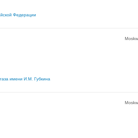
ийской Федерации
Moskw
газа имени И.М. Губкина
Moskw