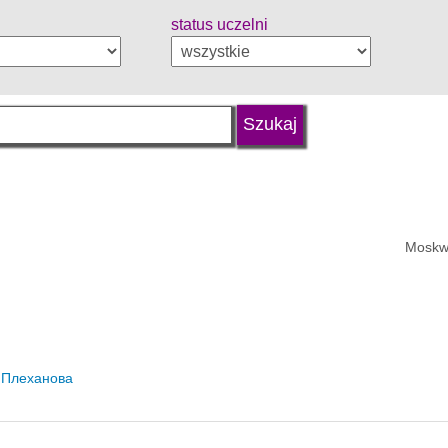
status uczelni
Moskw
. Плеханова