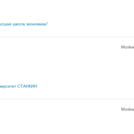
ысшая школа экономики"
Moskw
иверситет СТАНКИН
Moskw