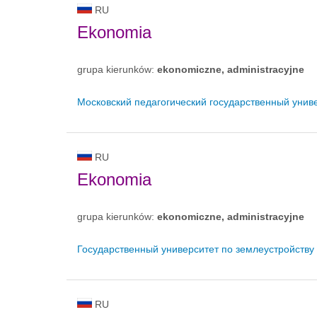
RU
Ekonomia
grupa kierunków:
ekonomiczne, administracyjne
Московский педагогический государственный унив
RU
Ekonomia
grupa kierunków:
ekonomiczne, administracyjne
Государственный университет по землеустройству
RU