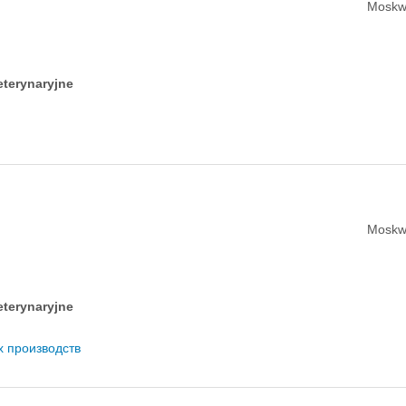
Moskw
eterynaryjne
Moskw
eterynaryjne
х производств