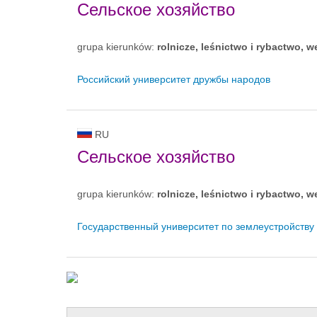
Сельское хозяйство
grupa kierunków:
rolnicze, leśnictwo i rybactwo, w
Российский университет дружбы народов
RU
Сельское хозяйство
grupa kierunków:
rolnicze, leśnictwo i rybactwo, w
Государственный университет по землеустройству