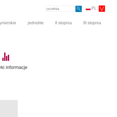
PL
ynierskie
jednolite
II stopnia
III stopnia
yki informacje