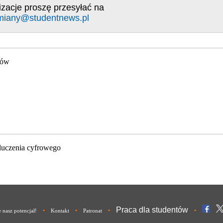
izacje proszę przesyłać na
miany@studentnews.pl
gów
luczenia cyfrowego
Praca dla studentów
•
•
•
•
nasz potencjał!
Kontakt
Patronat