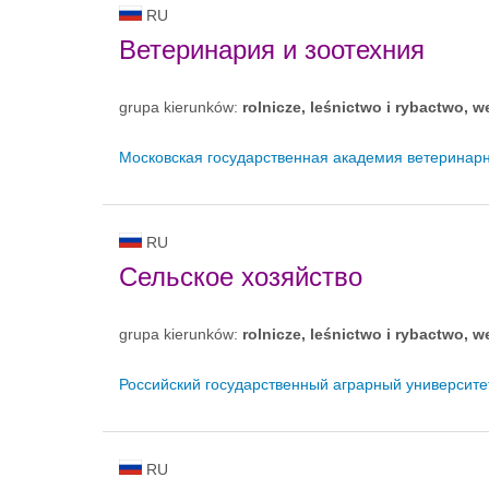
RU
Ветеринария и зоотехния
grupa kierunków:
rolnicze, leśnictwo i rybactwo, w
Московская государственная академия ветеринар
RU
Сельское хозяйство
grupa kierunków:
rolnicze, leśnictwo i rybactwo, w
Российский государственный аграрный университе
RU