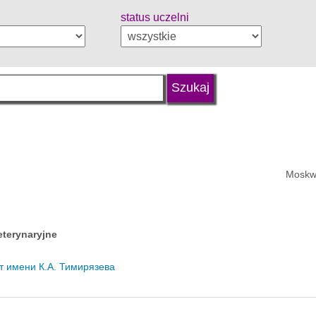
status uczelni
Moskw
eterynaryjne
т имени К.А. Тимирязева