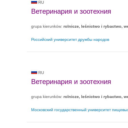
RU
Ветеринария и зоотехния
grupa kierunków:
rolnicze, leśnictwo i rybactwo, w
Российский университет дружбы народов
RU
Ветеринария и зоотехния
grupa kierunków:
rolnicze, leśnictwo i rybactwo, w
Московский государственный университет пищевы