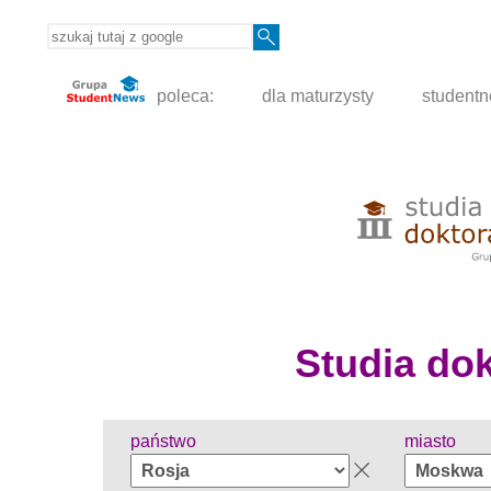
poleca:
dla maturzysty
student
Studia dokt
państwo
miasto