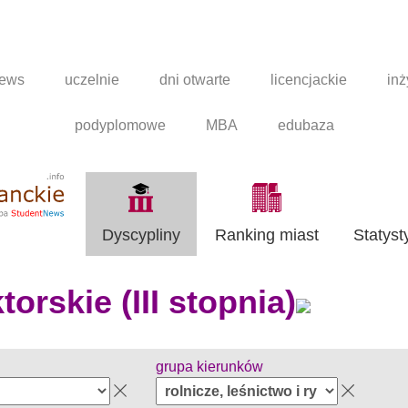
news
uczelnie
dni otwarte
licencjackie
inż
podyplomowe
MBA
edubaza
Dyscypliny
Ranking miast
Statyst
orskie (III stopnia)
grupa kierunków