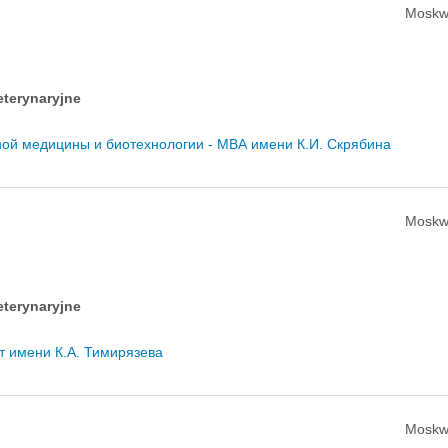
Moskw
eterynaryjne
ной медицины и биотехнологии - МВА имени К.И. Скрябина
Moskw
eterynaryjne
т имени К.А. Тимирязева
Moskw