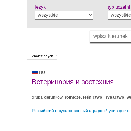
język
typ uczelni
Znalezionych: 7
RU
Ветеринария и зоотехния
grupa kierunków:
rolnicze, leśnictwo i rybactwo, w
Российский государственный аграрный университе