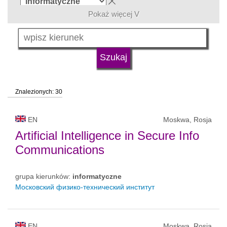
Pokaż więcej V
język
typ uczelni
Znalezionych: 30
status uczelni
EN
Moskwa, Rosja
Artificial Intelligence in Secure Info
Communications
grupa kierunków:
informatyczne
Московский физико-технический институт
EN
Moskwa, Rosja