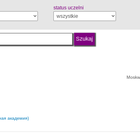
status uczelni
Moskw
ная академия)