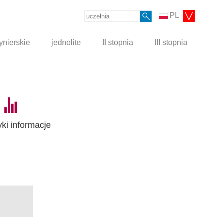
PL
ynierskie
jednolite
II stopnia
III stopnia
yki informacje