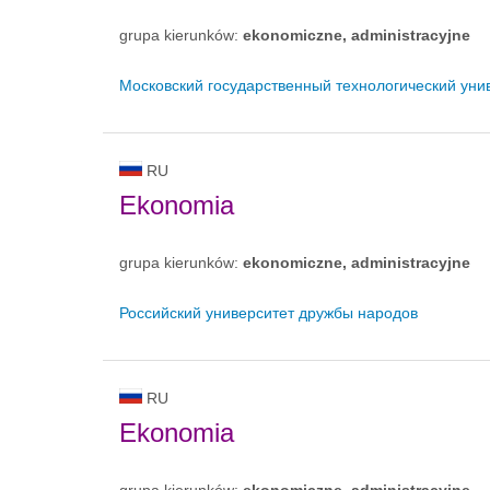
grupa kierunków:
ekonomiczne, administracyjne
Московский государственный технологический ун
RU
Ekonomia
grupa kierunków:
ekonomiczne, administracyjne
Российский университет дружбы народов
RU
Ekonomia
grupa kierunków:
ekonomiczne, administracyjne