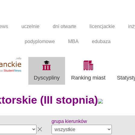
news
uczelnie
dni otwarte
licencjackie
inż
podyplomowe
MBA
edubaza
Dyscypliny
Ranking miast
Statyst
orskie (III stopnia)
grupa kierunków