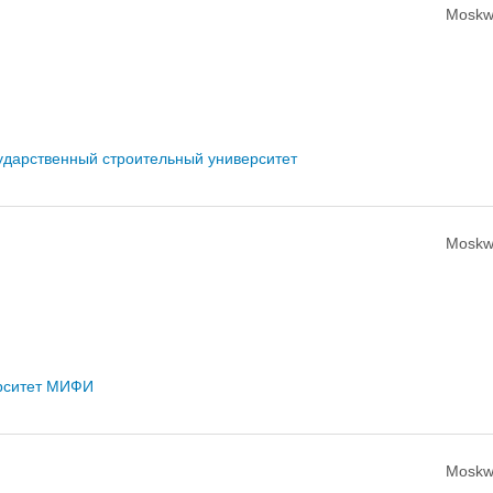
Moskw
ударственный строительный университет
Moskw
ерситет МИФИ
Moskw