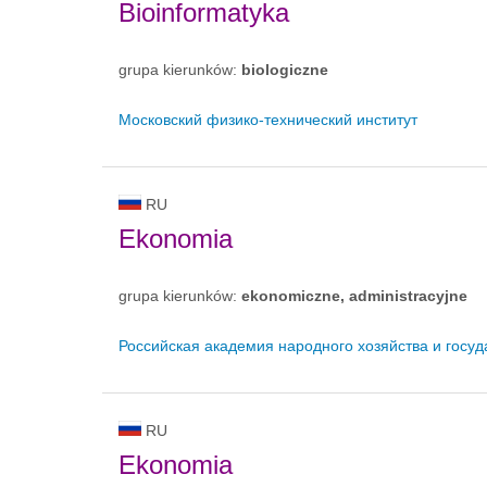
Bioinformatyka
grupa kierunków:
biologiczne
Московский физико-технический институт
RU
Ekonomia
grupa kierunków:
ekonomiczne, administracyjne
Российская академия народного хозяйства и госу
RU
Ekonomia