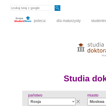
poleca:
dla maturzysty
student
Studia dokt
państwo
miasto