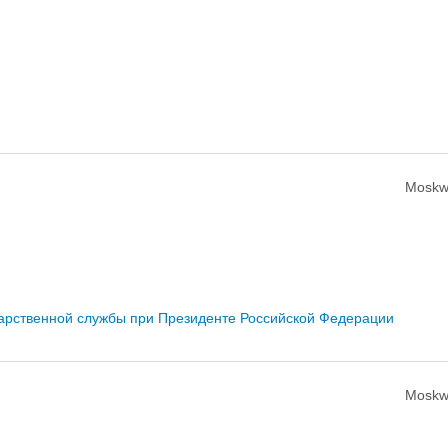
Moskw
дарственной службы при Президенте Российской Федерации
Moskw