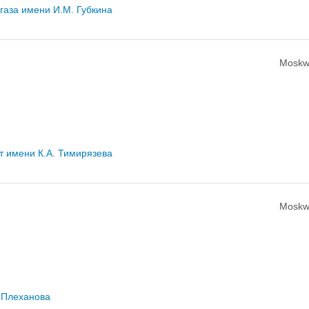
газа имени И.М. Губкина
Moskw
т имени К.А. Тимирязева
Moskw
. Плеханова