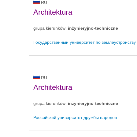
RU
Architektura
grupa kierunków:
inżynieryjno-techniczne
Государственный университет по землеустройству
RU
Architektura
grupa kierunków:
inżynieryjno-techniczne
Российский университет дружбы народов