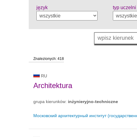
język
typ uczelni
Znalezionych: 418
RU
Architektura
grupa kierunków:
inżynieryjno-techniczne
Московский архитектурный институт (государствен