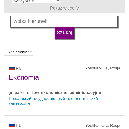
Pokaż więcej V
język
typ uczelni
Znalezionych: 5
status uczelni
Yoshkar-Ola, Rosja
RU
Ekonomia
grupa kierunków:
ekonomiczne, administracyjne
Поволжский государственный технологический
университет
Yoshkar-Ola, Rosja
RU