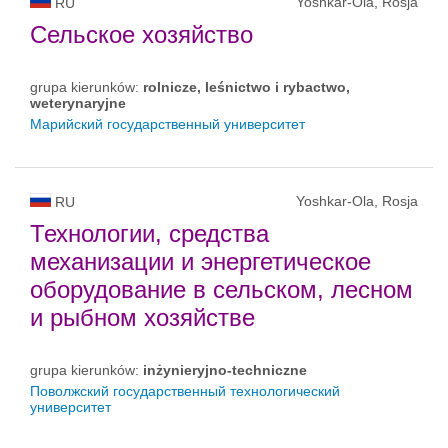
Yoshkar-Ola, Rosja
RU
Сельское хозяйство
grupa kierunków:
rolnicze, leśnictwo i rybactwo,
weterynaryjne
Марийский государственный университет
Yoshkar-Ola, Rosja
RU
Технологии, средства
механизации и энергетическое
оборудование в сельском, лесном
и рыбном хозяйстве
grupa kierunków:
inżynieryjno-techniczne
Поволжский государственный технологический
университет