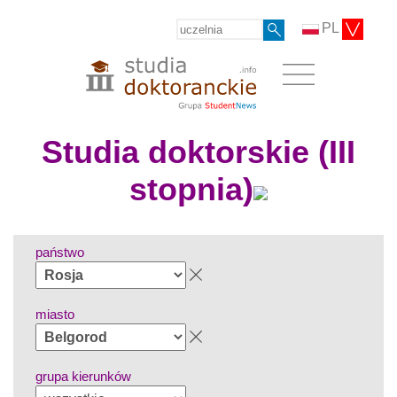
PL
Studia doktorskie (III
stopnia)
państwo
miasto
grupa kierunków