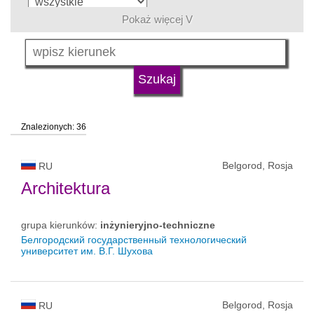
Pokaż więcej V
język
typ uczelni
Znalezionych: 36
status uczelni
Belgorod, Rosja
RU
Architektura
grupa kierunków:
inżynieryjno-techniczne
Белгородский государственный технологический
университет им. В.Г. Шухова
Belgorod, Rosja
RU