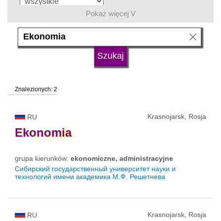
Pokaż więcej V
język
typ uczelni
Znalezionych: 2
status uczelni
Krasnojarsk, Rosja
RU
Ekonomia
grupa kierunków:
ekonomiczne, administracyjne
Сибирский государственный университет науки и
технологий имени академика М.Ф. Решетнева
Krasnojarsk, Rosja
RU