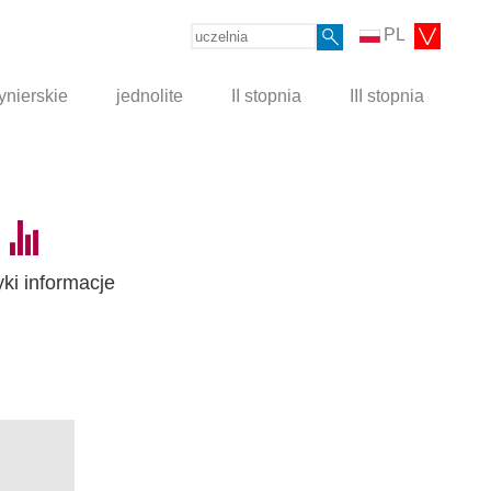
PL
ynierskie
jednolite
II stopnia
III stopnia
yki informacje