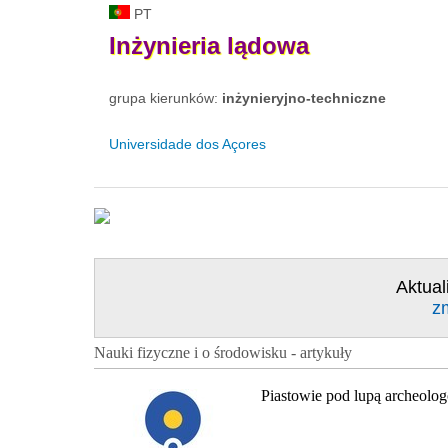
PT
Inżynieria
lądowa
grupa kierunków:
inżynieryjno-techniczne
Universidade dos Açores
Aktual
z
Nauki fizyczne i o środowisku - artykuły
Piastowie pod lupą archeolo