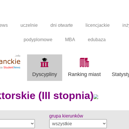
news
uczelnie
dni otwarte
licencjackie
inż
podyplomowe
MBA
edubaza
Dyscypliny
Ranking miast
Statyst
orskie (III stopnia)
grupa kierunków