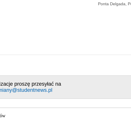
Ponta Delgada, Po
izacje proszę przesyłać na
miany@studentnews.pl
gów