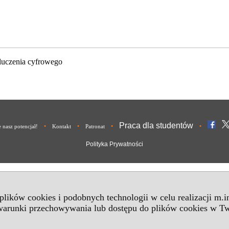
luczenia cyfrowego
Praca dla studentów
•
•
•
•
nasz potencjał!
Kontakt
Patronat
Polityka Prywatności
 plików cookies i podobnych technologii w celu realizacji m.
 warunki przechowywania lub dostępu do plików cookies w Tw