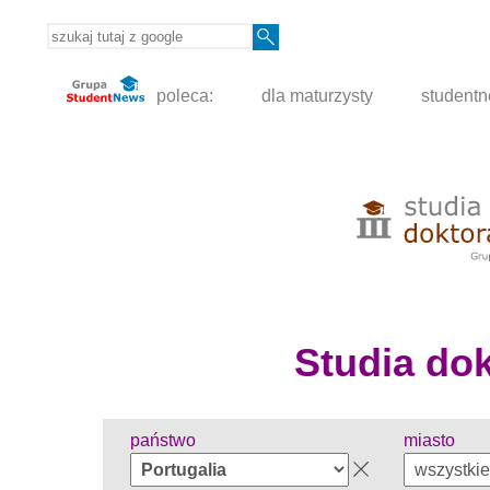
poleca:
dla maturzysty
student
Studia dokt
państwo
miasto