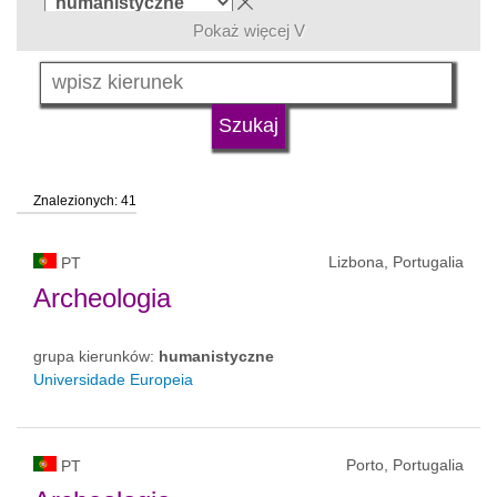
Pokaż więcej V
język
typ uczelni
Znalezionych: 41
status uczelni
Lizbona, Portugalia
PT
Archeologia
grupa kierunków:
humanistyczne
Universidade Europeia
Porto, Portugalia
PT