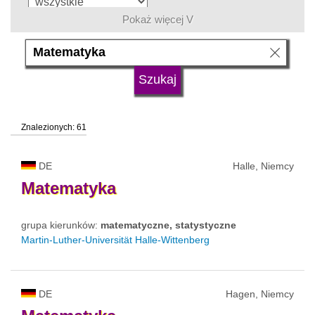
Pokaż więcej V
język
typ uczelni
Znalezionych: 61
status uczelni
DE
Halle, Niemcy
Matematyka
grupa kierunków:
matematyczne, statystyczne
Martin-Luther-Universität Halle-Wittenberg
DE
Hagen, Niemcy