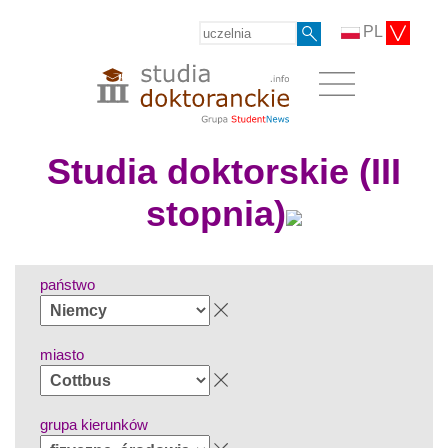
PL
Studia doktorskie (III
stopnia)
państwo
miasto
grupa kierunków