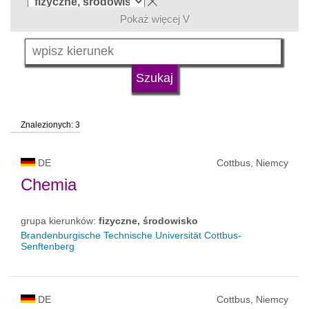
Pokaż więcej V
język
typ uczelni
Znalezionych: 3
status uczelni
DE
Cottbus, Niemcy
Chemia
grupa kierunków:
fizyczne, środowisko
Brandenburgische Technische Universität Cottbus-
Senftenberg
DE
Cottbus, Niemcy