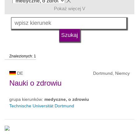
Pokaż więcej V
język
typ uczelni
Znalezionych: 1
status uczelni
DE
Dortmund, Niemcy
Nauki o zdrowiu
grupa kierunków:
medyczne, o zdrowiu
Technische Universität Dortmund