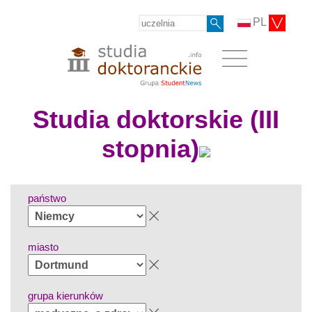
PL
Studia doktorskie (III
stopnia)
państwo
miasto
grupa kierunków