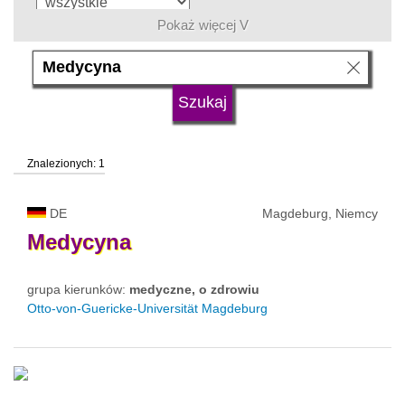
Pokaż więcej V
język
typ uczelni
Znalezionych: 1
status uczelni
DE
Magdeburg, Niemcy
Medycyna
grupa kierunków:
medyczne, o zdrowiu
Otto-von-Guericke-Universität Magdeburg