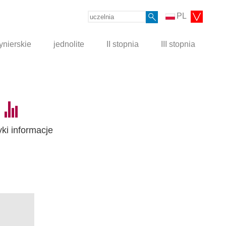
PL
ynierskie
jednolite
II stopnia
III stopnia
yki informacje