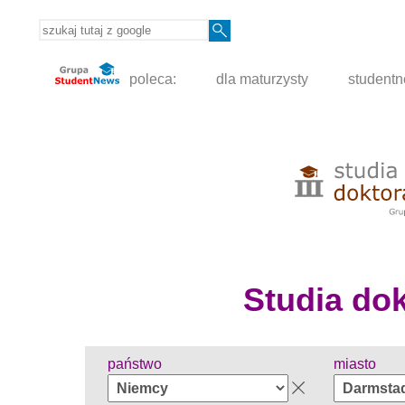
poleca:
dla maturzysty
student
Studia dokt
państwo
miasto