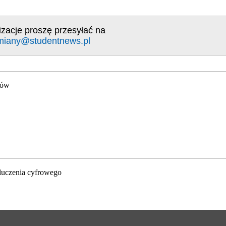
izacje proszę przesyłać na
miany@studentnews.pl
gów
luczenia cyfrowego