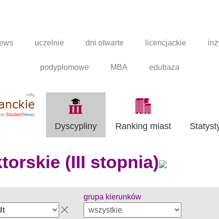
news
uczelnie
dni otwarte
licencjackie
inż
podyplomowe
MBA
edubaza
Dyscypliny
Ranking miast
Statyst
orskie (III stopnia)
grupa kierunków