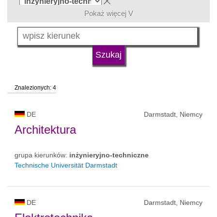
Pokaż więcej V
język
typ uczelni
Znalezionych: 4
status uczelni
DE
Darmstadt, Niemcy
Architektura
grupa kierunków:
inżynieryjno-techniczne
Technische Universität Darmstadt
DE
Darmstadt, Niemcy