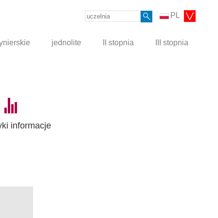
PL
ynierskie
jednolite
II stopnia
III stopnia
yki informacje