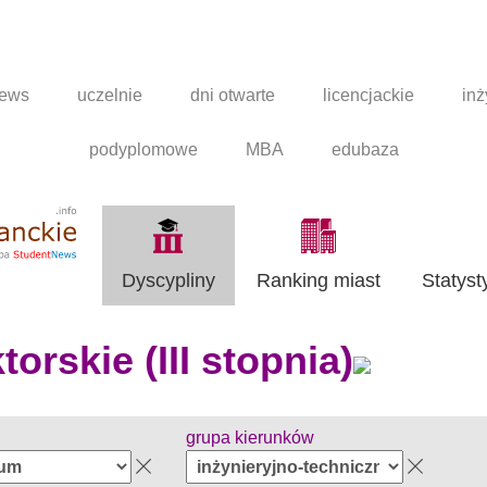
news
uczelnie
dni otwarte
licencjackie
inż
podyplomowe
MBA
edubaza
Dyscypliny
Ranking miast
Statyst
orskie (III stopnia)
grupa kierunków