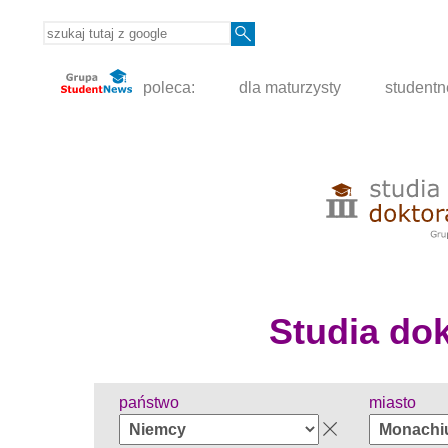
poleca:
dla maturzysty
student
Studia dokt
państwo
miasto