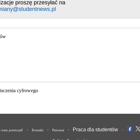
izacje proszę przesyłać na
miany@studentnews.pl
gów
luczenia cyfrowego
Praca dla studentów
•
•
•
•
nasz potencjał!
Kontakt
Patronat