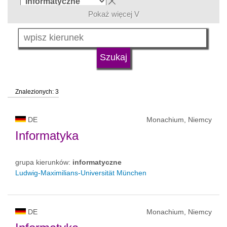
Pokaż więcej V
język
typ uczelni
Znalezionych: 3
status uczelni
DE
Monachium, Niemcy
Informatyka
grupa kierunków:
informatyczne
Ludwig-Maximilians-Universität München
DE
Monachium, Niemcy