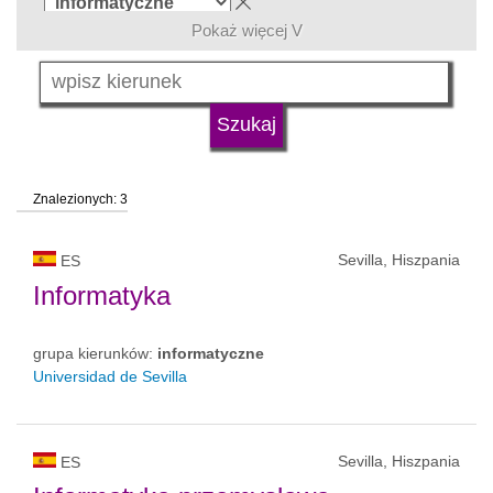
Pokaż więcej V
język
typ uczelni
Znalezionych: 3
status uczelni
Sevilla, Hiszpania
ES
Informatyka
grupa kierunków:
informatyczne
Universidad de Sevilla
Sevilla, Hiszpania
ES