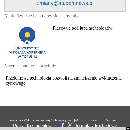
zmiany@studentnews.pl
Nauki fizyczne i o środowisku - artykuły
Piastowie pod lupą archeologów
Nowe technologie - artykuły
Przełomowa technologia pozwoli na zmniejszenie wykluczenia
cyfrowego
•
•
•
Reklama - Wykorzystajmy wspólnie nasz potencjał!
Kontakt
Patronat
Praca dla studentów
formularz kontaktowy
•