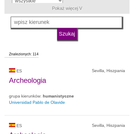
Pokaż więcej V
język
typ uczelni
Znalezionych: 114
status uczelni
Sevilla, Hiszpania
ES
Archeologia
grupa kierunków:
humanistyczne
Universidad Pablo de Olavide
Sevilla, Hiszpania
ES