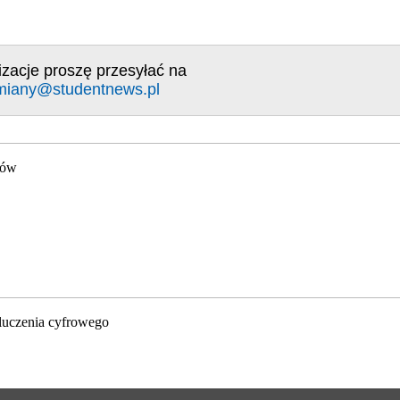
izacje proszę przesyłać na
miany@studentnews.pl
gów
luczenia cyfrowego