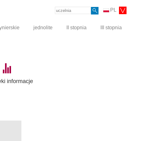
PL
ynierskie
jednolite
II stopnia
III stopnia
yki informacje