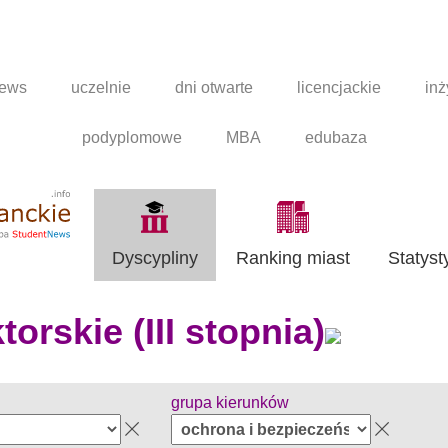
news
uczelnie
dni otwarte
licencjackie
inż
podyplomowe
MBA
edubaza
Dyscypliny
Ranking miast
Statyst
orskie (III stopnia)
grupa kierunków