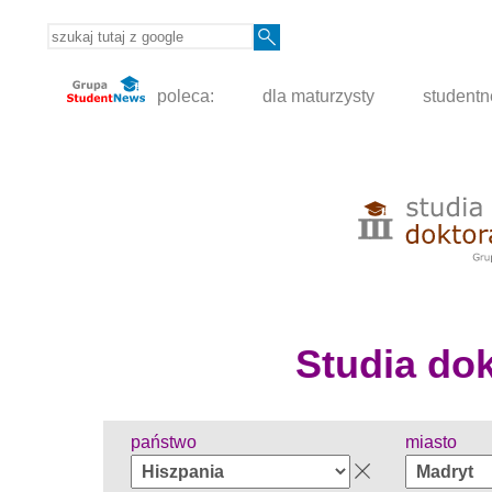
poleca:
dla maturzysty
student
Studia dokt
państwo
miasto