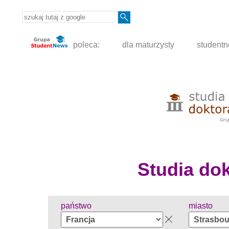
poleca:
dla maturzysty
student
Studia dokt
państwo
miasto