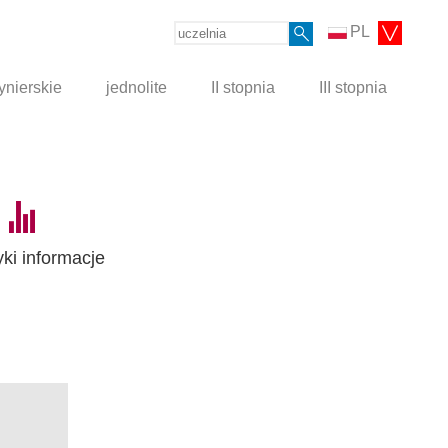
PL
ynierskie
jednolite
II stopnia
III stopnia
yki informacje