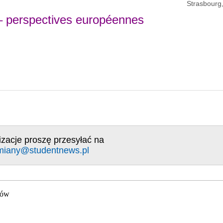
Strasbourg,
– perspectives européennes
izacje proszę przesyłać na
miany@studentnews.pl
gów