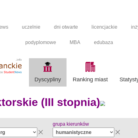
news
uczelnie
dni otwarte
licencjackie
inż
podyplomowe
MBA
edubaza
Dyscypliny
Ranking miast
Statyst
orskie (III stopnia)
grupa kierunków