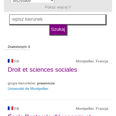
Pokaż więcej V
język
typ uczelni
Znalezionych: 8
status uczelni
Montpellier, Francja
FR
Droit et sciences sociales
grupa kierunków:
prawnicze
Université de Montpellier
Montpellier, Francja
FR