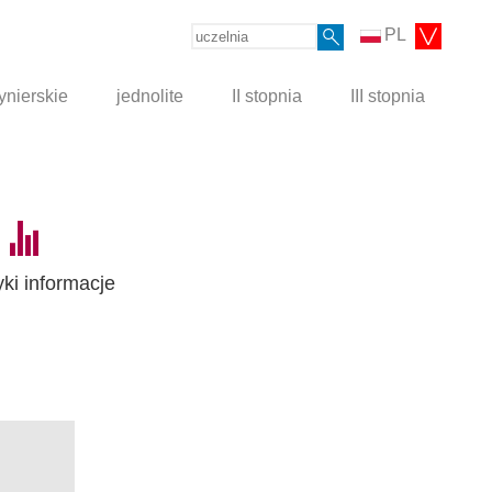
PL
ynierskie
jednolite
II stopnia
III stopnia
yki informacje