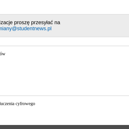
izacje proszę przesyłać na
miany@studentnews.pl
gów
luczenia cyfrowego