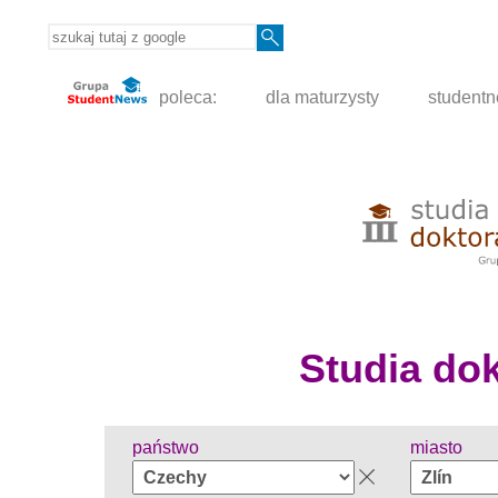
poleca:
dla maturzysty
student
Studia dokt
państwo
miasto