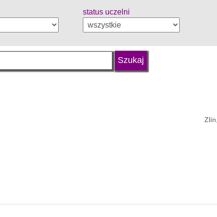
status uczelni
Zlí