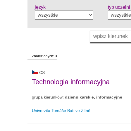
język
typ uczelni
Znalezionych: 3
CS
Technologia informacyjna
grupa kierunków:
dziennikarskie, informacyjne
Univerzita Tomáše Bati ve Zlíně