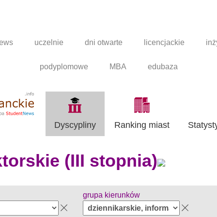
news
uczelnie
dni otwarte
licencjackie
inż
podyplomowe
MBA
edubaza
Dyscypliny
Ranking miast
Statyst
orskie (III stopnia)
grupa kierunków