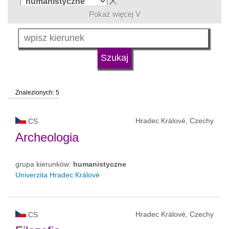
Pokaż więcej V
język
typ uczelni
Znalezionych: 5
status uczelni
Hradec Králové, Czechy
CS
Archeologia
grupa kierunków:
humanistyczne
Univerzita Hradec Králové
Hradec Králové, Czechy
CS