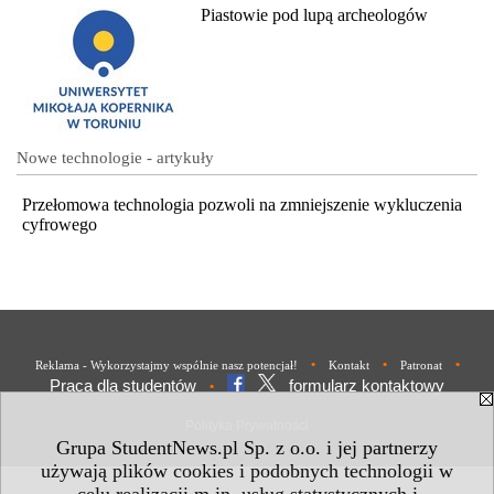
Piastowie pod lupą archeologów
Nowe technologie - artykuły
Przełomowa technologia pozwoli na zmniejszenie wykluczenia
cyfrowego
•
•
•
Reklama - Wykorzystajmy wspólnie nasz potencjał!
Kontakt
Patronat
Praca dla studentów
formularz kontaktowy
•
Polityka Prywatności
Grupa StudentNews.pl Sp. z o.o. i jej partnerzy
używają plików cookies i podobnych technologii w