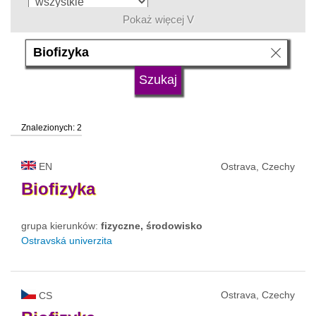
Pokaż więcej V
język
typ uczelni
Znalezionych: 2
status uczelni
EN
Ostrava, Czechy
Biofizyka
grupa kierunków:
fizyczne, środowisko
Ostravská univerzita
Ostrava, Czechy
CS